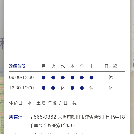
診療時間
月
火
水
木
金
土
日・祝
09:00-12:30
●
●
●
●
●
●
休
16:30-19:00
●
●
休
●
●
休
休
休診日 水・土曜 午後 / 日・祝
所在地
〒565-0862
大阪府吹田市津雲台5丁目19−18
千里つくも医療ビル3F